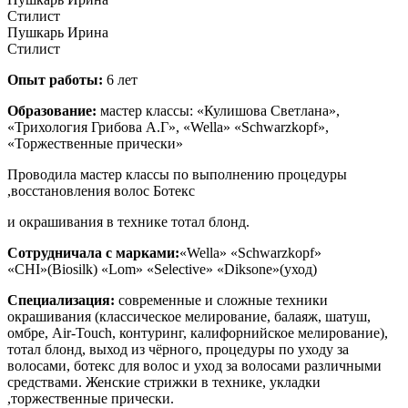
Стилист
Пушкарь Ирина
Стилист
Опыт работы:
6 лет
Образование:
мастер классы: «Кулишова Светлана»,
«Трихология Грибова А.Г», «Wella» «Schwarzkopf»,
«Торжественные прически»
Проводила мастер классы по выполнению процедуры
,восстановления волос Ботекс
и окрашивания в технике тотал блонд.
Сотрудничала с марками:
«Wella» «Schwarzkopf»
«CHI»(Biosilk) «Lom» «Selective» «Diksone»(уход)
Специализация:
современные и сложные техники
окрашивания (классическое мелирование, балаяж, шатуш,
омбре, Air-Touch, контуринг, калифорнийское мелирование),
тотал блонд, выход из чёрного, процедуры по уходу за
волосами, ботекс для волос и уход за волосами различными
средствами. Женские стрижки в технике, укладки
,торжественные прически.