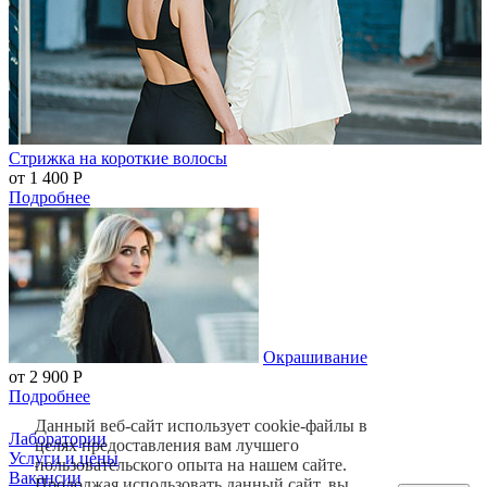
Стрижка на короткие волосы
от 1 400
Р
Подробнее
Окрашивание
от 2 900
Р
Подробнее
Данный веб-сайт использует cookie-файлы в
Лаборатории
целях предоставления вам лучшего
Услуги и цены
пользовательского опыта на нашем сайте.
Вакансии
Продолжая использовать данный сайт, вы