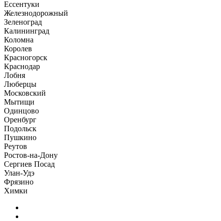
Ессентуки
Железнодорожный
Зеленоград
Калининград
Коломна
Королев
Красногорск
Краснодар
Лобня
Люберцы
Московский
Мытищи
Одинцово
Оренбург
Подольск
Пушкино
Реутов
Ростов-на-Дону
Сергиев Посад
Улан-Удэ
Фрязино
Химки
Главная
Образы