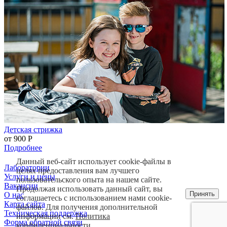
Детская стрижка
от 900
Р
Подробнее
Данный веб-сайт использует cookie-файлы в
Лаборатории
целях предоставления вам лучшего
Услуги и цены
пользовательского опыта на нашем сайте.
Вакансии
Продолжая использовать данный сайт, вы
Принять
О нас
соглашаетесь с использованием нами cookie-
Карта сайта
файлов. Для получения дополнительной
Техническая поддержка
информации см.
Политика
Форма обратной связи
конфиденциальности
.