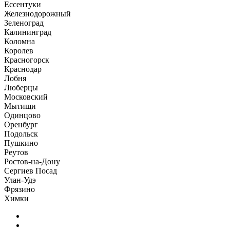
Ессентуки
Железнодорожный
Зеленоград
Калининград
Коломна
Королев
Красногорск
Краснодар
Лобня
Люберцы
Московский
Мытищи
Одинцово
Оренбург
Подольск
Пушкино
Реутов
Ростов-на-Дону
Сергиев Посад
Улан-Удэ
Фрязино
Химки
Главная
Образы